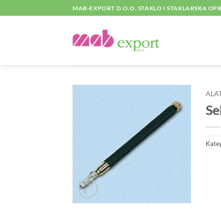
Skip
MAB-EXPORT D.O.O. STAKLO I STAKLARSKA O
to
content
ALAT
Se
Kateg