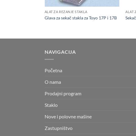
ALAT ZA REZANJE STAKLA
ALAT 
Glava za sekač stakla za Toyo 17P i 17B
Sekač
NAVIGACIJA
Početna
O nama
Prodajni program
Staklo
Nove i polovne mašine
Zastupništvo