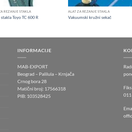
ZA REZANJE STAKLA
ALAT ZA REZANJE STAKLA
 stakla Toyo TC 600 R
Vakuumski kružni sekač
INFORMACIJE
KO
MAB-EXPORT
Rad
Beograd – Palilula – Krnjača
pone
Crnog bora 28
Fiks
Matični broj: 17566318
011
PIB: 103528425
Emai
off