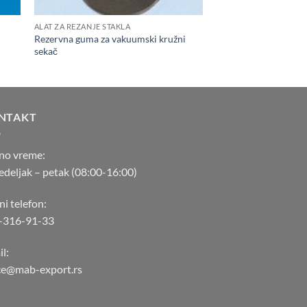
ALAT ZA REZANJE STAKLA
Rezervna guma za vakuumski kružni
sekač
NTAKT
no vreme:
deljak – petak (08:00-16:00)
ni telefon:
-316-91-33
l:
ice@mab-export.rs