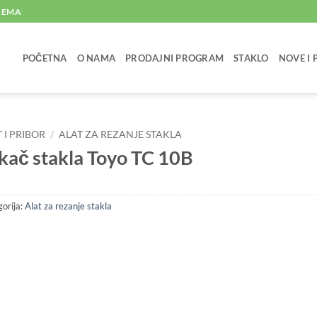
PREMA
POČETNA
O NAMA
PRODAJNI PROGRAM
STAKLO
NOVE I
 I PRIBOR
/
ALAT ZA REZANJE STAKLA
kač stakla Toyo TC 10B
orija:
Alat za rezanje stakla