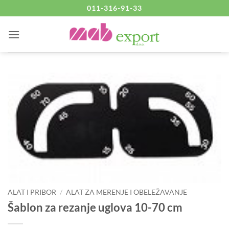
Skip
011-316-91-33
to
content
ALAT I PRIBOR
/
ALAT ZA MERENJE I OBELEŽAVANJE
Šablon za rezanje uglova 10-70 cm