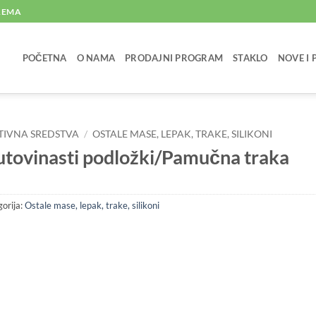
PREMA
POČETNA
O NAMA
PRODAJNI PROGRAM
STAKLO
NOVE I
TIVNA SREDSTVA
/
OSTALE MASE, LEPAK, TRAKE, SILIKONI
utovinasti podložki/Pamučna traka
orija:
Ostale mase, lepak, trake, silikoni