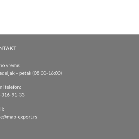
NTAKT
no vreme:
deljak – petak (08:00-16:00)
ni telefon:
-316-91-33
l:
ice@mab-export.rs