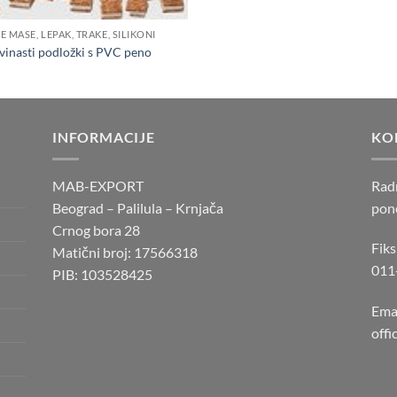
E MASE, LEPAK, TRAKE, SILIKONI
vinasti podložki s PVC peno
INFORMACIJE
KO
MAB-EXPORT
Rad
Beograd – Palilula – Krnjača
pone
Crnog bora 28
Fiks
Matični broj: 17566318
011
PIB: 103528425
Emai
off