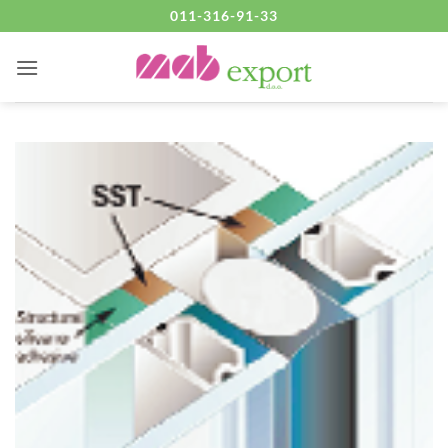
Skip
011-316-91-33
to
content