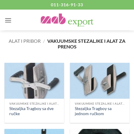
Skip
011-316-91-33
to
content
ALAT I PRIBOR
/
VAKUUMSKE STEZALJKE I ALAT ZA
PRENOS
VAKUUMSKE STEZALJKE I ALAT ZA PRENOS
VAKUUMSKE STEZALJKE I ALAT ZA PRENOS
Stezaljka Tragboy sa dve
Stezaljka Tragboy sa
ručke
jednom ručkom