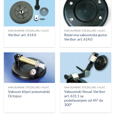
VAKUUMSKE STEZALJKE I ALAT ZA PRENOS
VAKUUMSKE STEZALJKE I ALAT ZA PRENOS
Rezervna vakuumska guma
Veribor art. 614.0
Veribor art. 614.0
VAKUUMSKE STEZALJKE I ALAT ZA PRENOS
VAKUUMSKE STEZALJKE I ALAT ZA PRENOS
Vakuum klipni pneumatski
Vakuumski Nosač Veribor
Octopus
art. 631.1 sa
podešavanjem od 45° do
300°